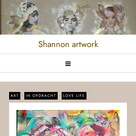
Shannon artwork
-
-
ART
IN OPDRACHT
LOVE LIFE