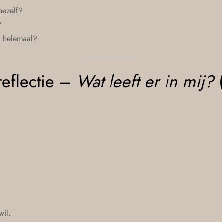
mezelf?
?
t helemaal?
reflectie –
Wat leeft er in mij?
(
wil.