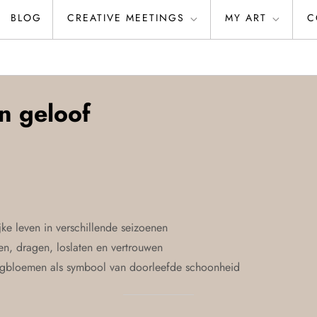
BLOG
CREATIVE MEETINGS
MY ART
C
n geloof
ke leven in verschillende seizoenen
en, dragen, loslaten en vertrouwen
ogbloemen als symbool van doorleefde schoonheid