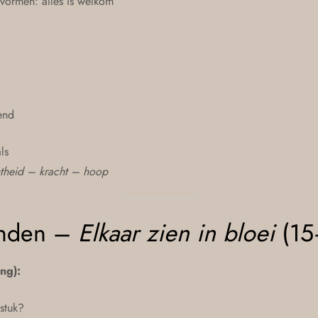
e vormen: alles is welkom
end
ls
theid – kracht – hoop
onden –
Elkaar zien in bloei
(15
ing):
stuk?