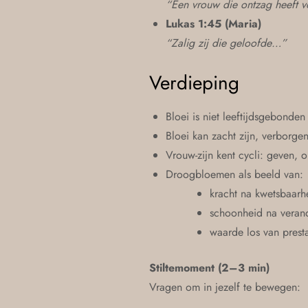
“Een vrouw die ontzag heeft v
Lukas 1:45 (Maria)
“Zalig zij die geloofde…”
Verdieping
Bloei is niet leeftijdsgebonden
Bloei kan zacht zijn, verborge
Vrouw-zijn kent cycli: geven, 
Droogbloemen als beeld van:
kracht na kwetsbaarh
schoonheid na veran
waarde los van presta
Stiltemoment (2–3 min)
Vragen om in jezelf te bewegen: