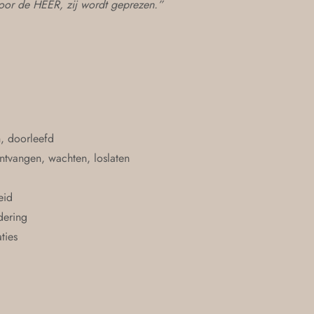
oor de HEER, zij wordt geprezen.”
n, doorleefd
ontvangen, wachten, loslaten
eid
dering
ties