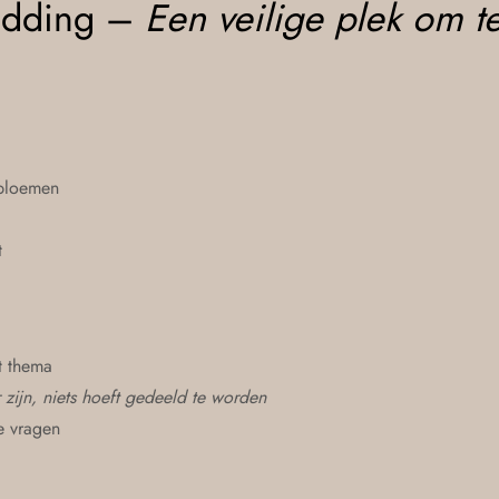
edding –
Een veilige plek om t
gbloemen
t
t thema
 zijn, niets hoeft gedeeld te worden
e vragen