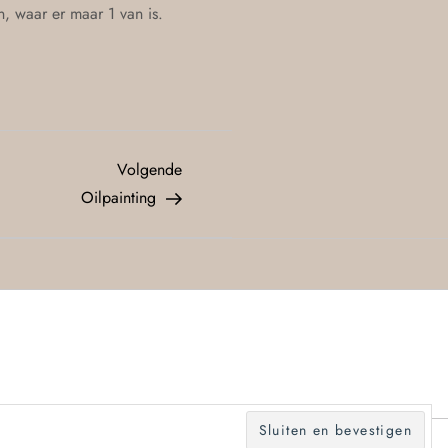
, waar er maar 1 van is.
Volgende
Oilpainting