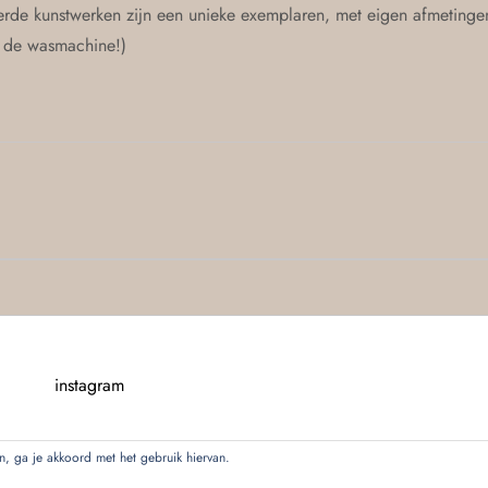
rde kunstwerken zijn een unieke exemplaren, met eigen afmetingen
n de wasmachine!)
instagram
en, ga je akkoord met het gebruik hiervan.