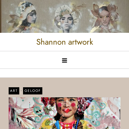
Shannon artwork
-
ART
GELOOF