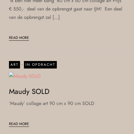
‘Ik ben niet meer bang’ 80 cm x 60 cm collage art Prijs
€ 550,- deel van de opbrengst gaat naar IJM! Een deel
van de opbrengst zal […]
READ MORE
-
ART
IN OPDRACHT
Maudy SOLD
‘Maudy’ collage art 90 cm x 90 cm SOLD
READ MORE