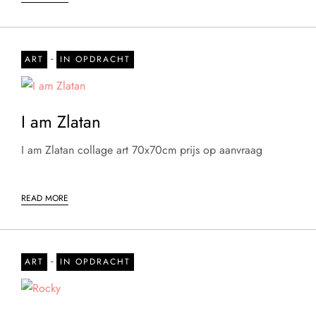
-
ART
IN OPDRACHT
I am Zlatan
I am Zlatan collage art 70x70cm prijs op aanvraag
READ MORE
-
ART
IN OPDRACHT