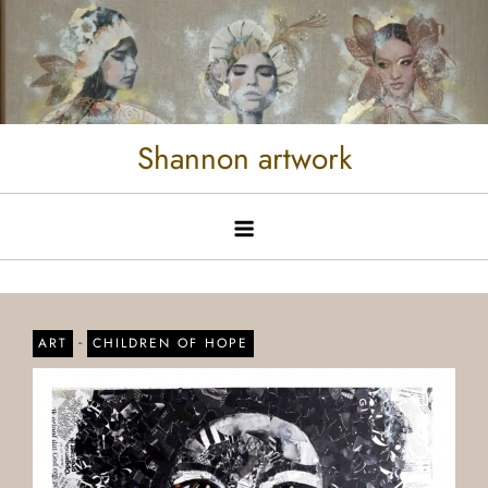
Shannon artwork
-
ART
CHILDREN OF HOPE