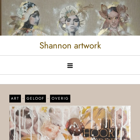
Shannon artwork
-
-
ART
GELOOF
OVERIG