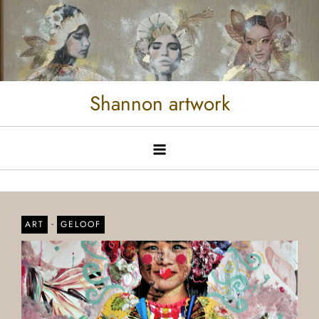
Shannon artwork
-
ART
GELOOF