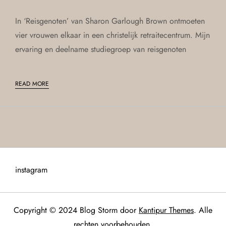
In ‘Reisgenoten’ van Sharon Garlough Brown ontmoeten
vier vrouwen elkaar in een christelijk retraitecentrum. Mijn
ervaring en deelname studiegroep van reisgenoten
READ MORE
instagram
Copyright © 2024 Blog Storm door
Kantipur Themes
. Alle
rechten voorbehouden.