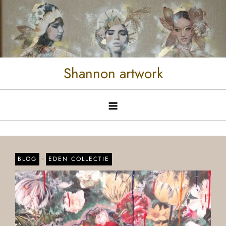
Shannon artwork
-
BLOG
EDEN COLLECTIE