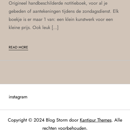
Origineel handbeschilderde notitieboek, voor al je
gebeden of aantekeningen tijdens de zondagsdienst. Elk
boekje is er maar 1 van: een klein kunstwerk voor een
kleine prijs. Ook leuk […]
READ MORE
instagram
Copyright © 2024 Blog Storm door
Kantipur Themes
. Alle
rechten voorbehouden.