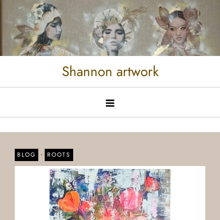
Shannon artwork
-
BLOG
ROOTS