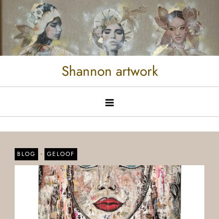
Shannon artwork
-
BLOG
GELOOF