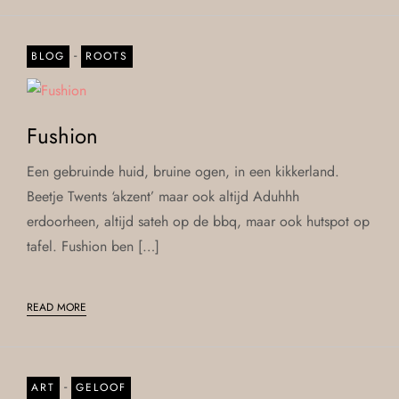
-
BLOG
ROOTS
Fushion
Een gebruinde huid, bruine ogen, in een kikkerland.
Beetje Twents ‘akzent’ maar ook altijd Aduhhh
erdoorheen, altijd sateh op de bbq, maar ook hutspot op
tafel. Fushion ben […]
READ MORE
-
ART
GELOOF