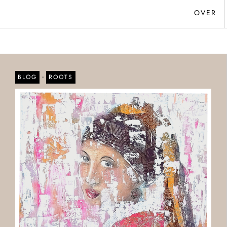
OVER
-
BLOG
ROOTS