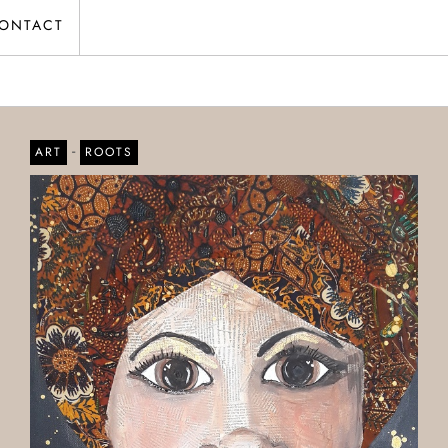
ONTACT
-
ART
ROOTS