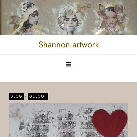
Shannon artwork
-
BLOG
GELOOF